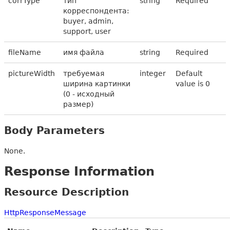
corrType
тип
string
Required
корреспондента:
buyer, admin,
support, user
fileName
имя файла
string
Required
pictureWidth
требуемая
integer
Default
ширина картинки
value is 0
(0 - исходный
размер)
Body Parameters
None.
Response Information
Resource Description
HttpResponseMessage