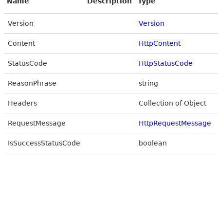
Name
Description
Type
Version
Version
Content
HttpContent
StatusCode
HttpStatusCode
ReasonPhrase
string
Headers
Collection of Object
RequestMessage
HttpRequestMessage
IsSuccessStatusCode
boolean